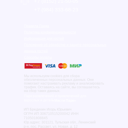
+7 (8152) 21-50-05
‎+7 (984) 333-68-23
Правила Парка
Политика конфиденциальности
Информация для гостей
Положение об обработке и защите персональных
данных гостей
Способы оплаты
Мы используем cookies для сбора
обезличенных персональных данных. Они
помогают настраивать рекламу и анализировать
трафик. Оставаясь на сайте, вы соглашаетесь
на сбор таких данных.
Парк развлечений и приключений для
взрослых и детей
«Мисти Парк»
ИП Бредихин Игорь Юрьевич
ОГРН ИП 306710515200042 ИНН
710501808845
Юр.адрес: 301121, Тульская обл., Ленинский
р-н, пос. Рассвет, ул. Новая, д. 12