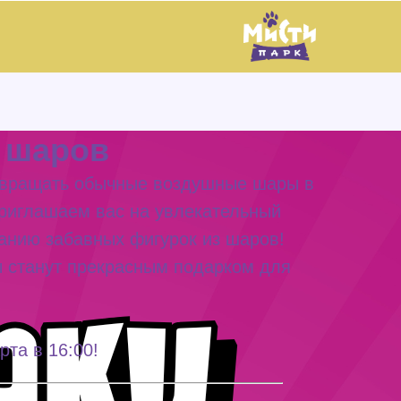
 шаров
евращать обычные воздушные шары в
риглашаем вас на увлекательный
данию забавных фигурок из шаров!
 станут прекрасным подарком для
та в 16:00!