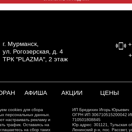
г. Мурманск,
+
ул. Рогозерская, д. 4
‎
ТРК "PLAZMA", 2 этаж
ОРАН
АФИША
АКЦИИ
ЦЕНЫ
уем cookies для сбора
ИП Бредихин Игорь Юрьевич
ых персональных данных.
ОГРН ИП 306710515200042 
ют настраивать рекламу и
710501808845
ть трафик. Оставаясь на
Юр.адрес: 301121, Тульская об
оглашаетесь на сбор таких
Ленинский р-н, пос. Рассвет, у