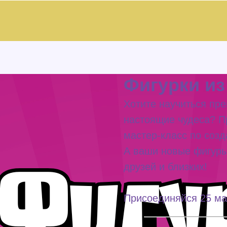
Фигурки из
Хотите научиться пр
настоящие чудеса? П
мастер-класс по соз
А ваши новые фигуры
друзей и близких!
Присоединяйся 25 мар