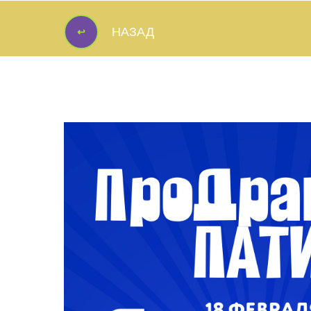
↩
НАЗАД
↩