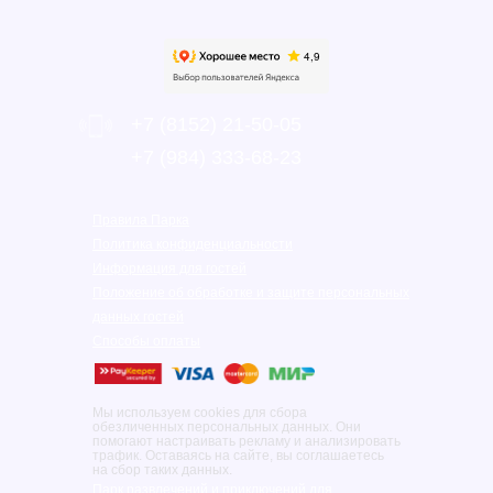
+7 (8152) 21-50-05
‎+7 (984) 333-68-23
Правила Парка
Политика конфиденциальности
Информация для гостей
Положение об обработке и защите персональных
данных гостей
Способы оплаты
Мы используем cookies для сбора
обезличенных персональных данных. Они
помогают настраивать рекламу и анализировать
трафик. Оставаясь на сайте, вы соглашаетесь
на сбор таких данных.
Парк развлечений и приключений для