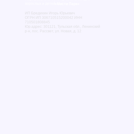
взрослых и детей
«Мисти Парк»
ИП Бредихин Игорь Юрьевич
ОГРН ИП 306710515200042 ИНН
710501808845
Юр.адрес: 301121, Тульская обл., Ленинский
р-н, пос. Рассвет, ул. Новая, д. 12