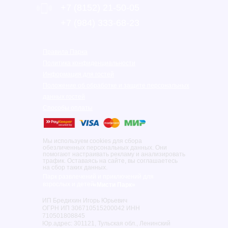
+7 (8152) 21-50-05
‎+7 (984) 333-68-23
Правила Парка
Политика конфиденциальности
Информация для гостей
Положение об обработке и защите персональных
данных гостей
Способы оплаты
Мы используем cookies для сбора
обезличенных персональных данных. Они
помогают настраивать рекламу и анализировать
трафик. Оставаясь на сайте, вы соглашаетесь
на сбор таких данных.
Парк развлечений и приключений для
взрослых и детей
«Мисти Парк»
ИП Бредихин Игорь Юрьевич
ОГРН ИП 306710515200042 ИНН
710501808845
Юр.адрес: 301121, Тульская обл., Ленинский