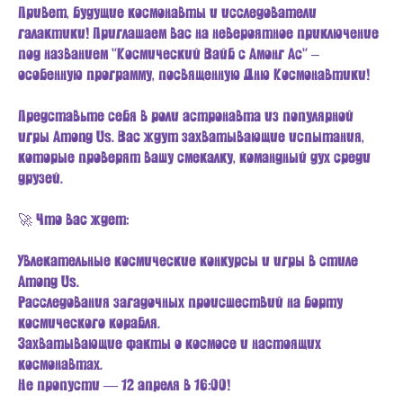
Привет, будущие космонавты и исследователи
галактики! Приглашаем вас на невероятное приключение
под названием "Космический Вайб с Амонг Ас" –
особенную программу, посвященную Дню Космонавтики!
Представьте себя в роли астронавта из популярной
игры Among Us. Вас ждут захватывающие испытания,
которые проверят вашу смекалку, командный дух среди
друзей.
🚀 Что вас ждет:
Увлекательные космические конкурсы и игры в стиле
Among Us.
Расследования загадочных происшествий на борту
космического корабля.
Захватывающие факты о космосе и настоящих
космонавтах.
Не пропусти — 12 апреля в 16:00!