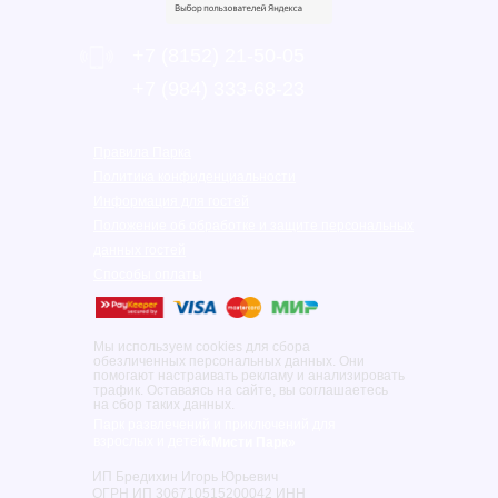
+7 (8152) 21-50-05
‎+7 (984) 333-68-23
Правила Парка
Политика конфиденциальности
Информация для гостей
Положение об обработке и защите персональных
данных гостей
Способы оплаты
Мы используем cookies для сбора
обезличенных персональных данных. Они
помогают настраивать рекламу и анализировать
трафик. Оставаясь на сайте, вы соглашаетесь
на сбор таких данных.
Парк развлечений и приключений для
взрослых и детей
«Мисти Парк»
ИП Бредихин Игорь Юрьевич
ОГРН ИП 306710515200042 ИНН