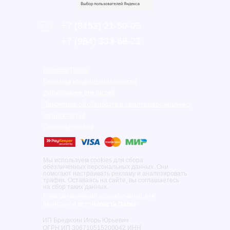
+7 (8152) 21-50-05
‎+7 (984) 333-68-23
Правила Парка
Политика конфиденциальности
Информация для гостей
Положение об обработке и защите персональных
данных гостей
Способы оплаты
Мы используем cookies для сбора
обезличенных персональных данных. Они
помогают настраивать рекламу и анализировать
трафик. Оставаясь на сайте, вы соглашаетесь
на сбор таких данных.
Парк развлечений и приключений для
взрослых и детей
«Мисти Парк»
ИП Бредихин Игорь Юрьевич
ОГРН ИП 306710515200042 ИНН