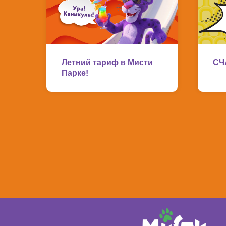
Летний тариф в Мисти
СЧ
Парке!