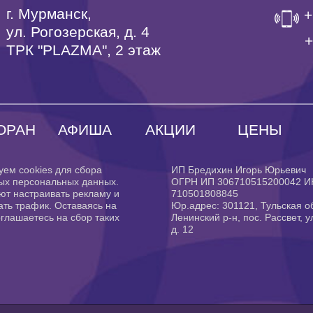
г. Мурманск,
+
ул. Рогозерская, д. 4
‎
ТРК "PLAZMA", 2 этаж
ОРАН
АФИША
АКЦИИ
ЦЕНЫ
уем cookies для сбора
ИП Бредихин Игорь Юрьевич
ых персональных данных.
ОГРН ИП 306710515200042 
ют настраивать рекламу и
710501808845
ть трафик. Оставаясь на
Юр.адрес: 301121, Тульская об
оглашаетесь на сбор таких
Ленинский р-н, пос. Рассвет, у
д. 12