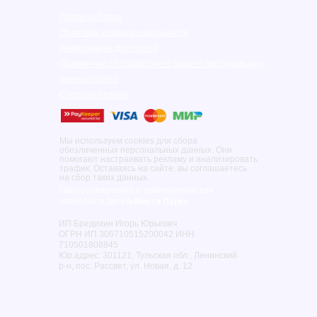
Правила Парка
Политика конфиденциальности
Информация для гостей
Положение об обработке и защите персональных
данных гостей
Способы оплаты
Мы используем cookies для сбора
обезличенных персональных данных. Они
помогают настраивать рекламу и анализировать
трафик. Оставаясь на сайте, вы соглашаетесь
на сбор таких данных.
Парк развлечений и приключений для
взрослых и детей
«Мисти Парк»
ИП Бредихин Игорь Юрьевич
ОГРН ИП 306710515200042 ИНН
710501808845
Юр.адрес: 301121, Тульская обл., Ленинский
р-н, пос. Рассвет, ул. Новая, д. 12