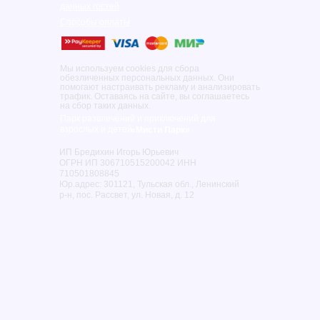
данных гостей
Способы оплаты
Мы используем cookies для сбора
обезличенных персональных данных. Они
помогают настраивать рекламу и анализировать
трафик. Оставаясь на сайте, вы соглашаетесь
на сбор таких данных.
Парк развлечений и приключений для
взрослых и детей
«Мисти Парк»
ИП Бредихин Игорь Юрьевич
ОГРН ИП 306710515200042 ИНН
710501808845
Юр.адрес: 301121, Тульская обл., Ленинский
р-н, пос. Рассвет, ул. Новая, д. 12