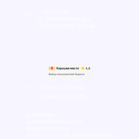
г. Мурманск,
ул. Рогозерская, д. 4
ТРК "PLAZMA", 2 этаж
+7 (8152) 21-50-05
‎+7 (984) 333-68-23
Правила Парка
Политика конфиденциальности
Информация для гостей
Положение об обработке и защите персональных